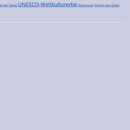
UNESCO-Weltkulturerbe
al der Seine
Vancouver
Vicent van Gogh