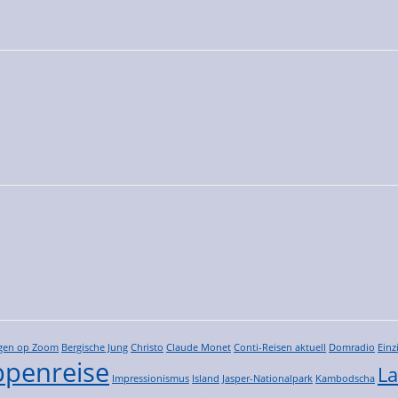
gen op Zoom
Bergische Jung
Christo
Claude Monet
Conti-Reisen aktuell
Domradio
Einz
penreise
La
Impressionismus
Island
Jasper-Nationalpark
Kambodscha