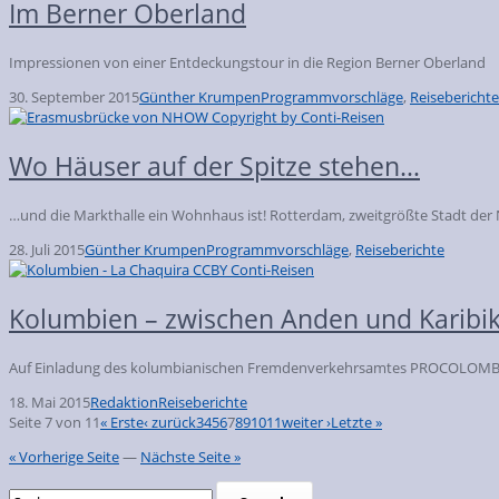
Im Berner Oberland
Impressionen von einer Entdeckungstour in die Region Berner Oberland
30. September 2015
Günther Krumpen
Programmvorschläge
,
Reiseberichte
Wo Häuser auf der Spitze stehen…
…und die Markthalle ein Wohnhaus ist! Rotterdam, zweitgrößte Stadt der Ni
28. Juli 2015
Günther Krumpen
Programmvorschläge
,
Reiseberichte
Kolumbien – zwischen Anden und Karibi
Auf Einladung des kolumbianischen Fremdenverkehrsamtes PROCOLOMBIA h
18. Mai 2015
Redaktion
Reiseberichte
Seite 7 von 11
« Erste
‹ zurück
3
4
5
6
7
8
9
10
11
weiter ›
Letzte »
« Vorherige Seite
—
Nächste Seite »