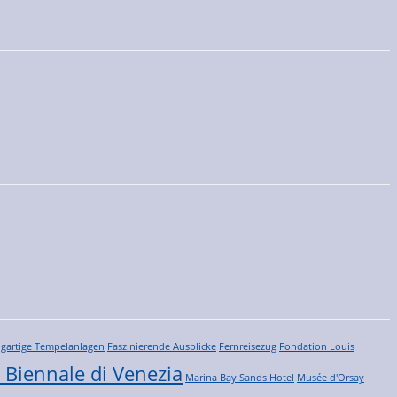
igartige Tempelanlagen
Faszinierende Ausblicke
Fernreisezug
Fondation Louis
 Biennale di Venezia
Marina Bay Sands Hotel
Musée d'Orsay