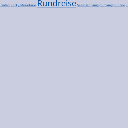
Rundreise
tsafari
Rocky Mountains
Seerosen
Singapur
Singapur Zoo
T