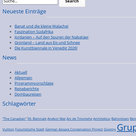
Neueste Einträge
Banat und die kleine Walachei
Faszination Südafrika
Jordanien – Auf den Spuren der Nabatäer
Grönland – Land aus Eis und Schnee
Die Kunstbiennale in Venedig 2026!
News
Aktuell
Allgemein
Programmvorschläge
Reiseberichte
Dombaureisen
Schlagwörter
"The Canadian"
59. Biennale
Angkor Wat
Arc de Triomphe
Architektur
Bahnreisen
Ber
Grup
Vuitton
Futuristische Stadt
German Apsara Conservation Project
Giverny