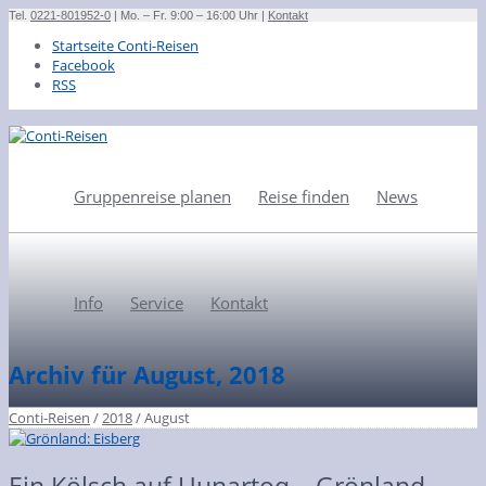
Tel.
0221-801952-0
| Mo. – Fr. 9:00 – 16:00 Uhr |
Kontakt
Startseite Conti-Reisen
Facebook
RSS
Gruppenreise planen
Reise finden
News
Info
Service
Kontakt
Archiv für August, 2018
Conti-Reisen
/
2018
/
August
Ein Kölsch auf Uunartoq – Grönland