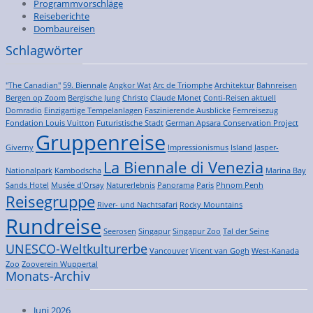
Programmvorschläge
Reiseberichte
Dombaureisen
Schlagwörter
"The Canadian"
59. Biennale
Angkor Wat
Arc de Triomphe
Architektur
Bahnreisen
Bergen op Zoom
Bergische Jung
Christo
Claude Monet
Conti-Reisen aktuell
Domradio
Einzigartige Tempelanlagen
Faszinierende Ausblicke
Fernreisezug
Fondation Louis Vuitton
Futuristische Stadt
German Apsara Conservation Project
Gruppenreise
Giverny
Impressionismus
Island
Jasper-
La Biennale di Venezia
Nationalpark
Kambodscha
Marina Bay
Sands Hotel
Musée d'Orsay
Naturerlebnis
Panorama
Paris
Phnom Penh
Reisegruppe
River- und Nachtsafari
Rocky Mountains
Rundreise
Seerosen
Singapur
Singapur Zoo
Tal der Seine
UNESCO-Weltkulturerbe
Vancouver
Vicent van Gogh
West-Kanada
Zoo
Zooverein Wuppertal
Monats-Archiv
Juni 2026