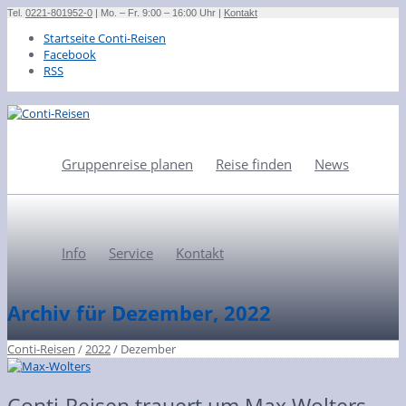
Tel.
0221-801952-0
| Mo. – Fr. 9:00 – 16:00 Uhr |
Kontakt
Startseite Conti-Reisen
Facebook
RSS
Gruppenreise planen
Reise finden
News
Info
Service
Kontakt
Archiv für Dezember, 2022
Conti-Reisen
/
2022
/
Dezember
Conti-Reisen trauert um Max Wolters