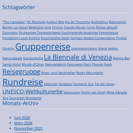
Schlagwörter
"The Canadian"
59. Biennale
Angkor Wat
Arc de Triomphe
Architektur
Bahnreisen
Bergen op Zoom
Bergische Jung
Christo
Claude Monet
Conti-Reisen aktuell
Domradio
Einzigartige Tempelanlagen
Faszinierende Ausblicke
Fernreisezug
Fondation Louis Vuitton
Futuristische Stadt
German Apsara Conservation Project
Gruppenreise
Giverny
Impressionismus
Island
Jasper-
La Biennale di Venezia
Nationalpark
Kambodscha
Marina Bay
Sands Hotel
Musée d'Orsay
Naturerlebnis
Panorama
Paris
Phnom Penh
Reisegruppe
River- und Nachtsafari
Rocky Mountains
Rundreise
Seerosen
Singapur
Singapur Zoo
Tal der Seine
UNESCO-Weltkulturerbe
Vancouver
Vicent van Gogh
West-Kanada
Zoo
Zooverein Wuppertal
Monats-Archiv
Juni 2026
März 2026
November 2025