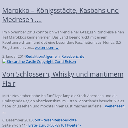
Marokko – Königsstädte, Kasbahs und
Medresen ….
Im November 2013 konnte ich während einer 6-tägigen Rundreise einen
Teil Marokkos kennenlernen. Das Land beeindruckt mit einem
Facettenreichtum und übt eine besondere Faszination aus. Nur ca. 3,5
Flugstunden von…
weiterlesen →
2. Januar 2014
Redaktion
Allgemein
,
Reiseberichte
Von Schlössern, Whisky und maritimem
Flair
Mitte November habe ich fünf Tage lang die Stadt Aberdeen und die
umliegende Region Aberdeenshire im Osten Schottlands besucht. Vieles
habe ich gesehen und möchte Ihnen Lust machen auf eine…
weiterlesen
→
6. Dezember 2013
Conti-Reisen
Reiseberichte
Seite 9 von 11
« Erste
‹ zurück
5
6
7
8
9
10
11
weiter ›