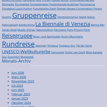
Bergen op Zoom
Bergische Jung
Christo
Claude Monet
Conti-Reisen aktuell
Domradio
Einzigartige Tempelanlagen
Faszinierende Ausblicke
Fernreisezug
Fondation Louis Vuitton
Futuristische Stadt
German Apsara Conservation Project
Gruppenreise
Giverny
Impressionismus
Island
Jasper-
La Biennale di Venezia
Nationalpark
Kambodscha
Marina Bay
Sands Hotel
Musée d'Orsay
Naturerlebnis
Panorama
Paris
Phnom Penh
Reisegruppe
River- und Nachtsafari
Rocky Mountains
Rundreise
Seerosen
Singapur
Singapur Zoo
Tal der Seine
UNESCO-Weltkulturerbe
Vancouver
Vicent van Gogh
West-Kanada
Zoo
Zooverein Wuppertal
Monats-Archiv
Juni 2026
März 2026
November 2025
Juli 2025
Juni 2025
Februar 2025
Januar 2025
Oktober 2024