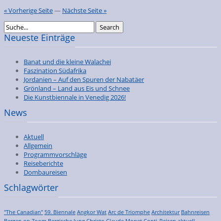
« Vorherige Seite
—
Nächste Seite »
Neueste Einträge
Banat und die kleine Walachei
Faszination Südafrika
Jordanien – Auf den Spuren der Nabatäer
Grönland – Land aus Eis und Schnee
Die Kunstbiennale in Venedig 2026!
News
Aktuell
Allgemein
Programmvorschläge
Reiseberichte
Dombaureisen
Schlagwörter
"The Canadian"
59. Biennale
Angkor Wat
Arc de Triomphe
Architektur
Bahnreisen