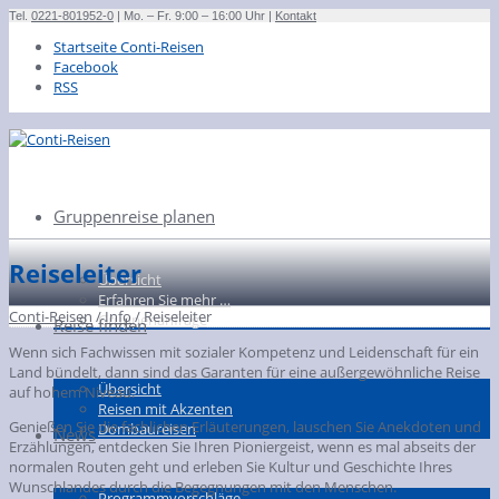
Tel.
0221-801952-0
| Mo. – Fr. 9:00 – 16:00 Uhr |
Kontakt
Startseite Conti-Reisen
Facebook
RSS
Gruppenreise planen
Reiseleiter
Übersicht
Erfahren Sie mehr …
Conti-Reisen
/
Info
/
Reiseleiter
Gruppenanfrage
Reise finden
Wenn sich Fachwissen mit sozialer Kompetenz und Leidenschaft für ein
Land bündelt, dann sind das Garanten für eine außergewöhnliche Reise
Übersicht
auf hohem Niveau.
Reisen mit Akzenten
Genießen Sie die fachlichen Erläuterungen, lauschen Sie Anekdoten und
Dombaureisen
News
Erzählungen, entdecken Sie Ihren Pioniergeist, wenn es mal abseits der
normalen Routen geht und erleben Sie Kultur und Geschichte Ihres
Wunschlandes durch die Begegnungen mit den Menschen.
Programmvorschläge