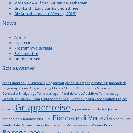
Jordanien – Auf den Spuren der Nabatäer
Grönland – Land aus Eis und Schnee
Die Kunstbiennale in Venedig 2026!
News
Aktuell
Allgemein
Programmvorschläge
Reiseberichte
Dombaureisen
Schlagwörter
"The Canadian"
59. Biennale
Angkor Wat
Arc de Triomphe
Architektur
Bahnreisen
Bergen op Zoom
Bergische Jung
Christo
Claude Monet
Conti-Reisen aktuell
Domradio
Einzigartige Tempelanlagen
Faszinierende Ausblicke
Fernreisezug
Fondation Louis Vuitton
Futuristische Stadt
German Apsara Conservation Project
Gruppenreise
Giverny
Impressionismus
Island
Jasper-
La Biennale di Venezia
Nationalpark
Kambodscha
Marina Bay
Sands Hotel
Musée d'Orsay
Naturerlebnis
Panorama
Paris
Phnom Penh
Reisegruppe