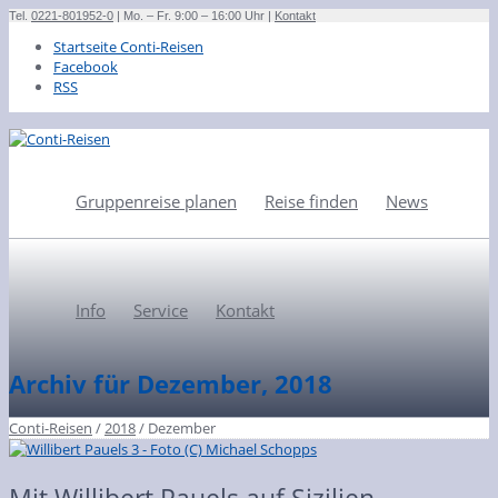
Tel.
0221-801952-0
| Mo. – Fr. 9:00 – 16:00 Uhr |
Kontakt
Startseite Conti-Reisen
Facebook
RSS
Gruppenreise planen
Reise finden
News
Info
Service
Kontakt
Archiv für Dezember, 2018
Conti-Reisen
/
2018
/
Dezember
Mit Willibert Pauels auf Sizilien