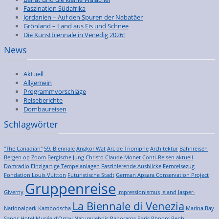
Faszination Südafrika
Jordanien – Auf den Spuren der Nabatäer
Grönland – Land aus Eis und Schnee
Die Kunstbiennale in Venedig 2026!
News
Aktuell
Allgemein
Programmvorschläge
Reiseberichte
Dombaureisen
Schlagwörter
"The Canadian"
59. Biennale
Angkor Wat
Arc de Triomphe
Architektur
Bahnreisen
Bergen op Zoom
Bergische Jung
Christo
Claude Monet
Conti-Reisen aktuell
Domradio
Einzigartige Tempelanlagen
Faszinierende Ausblicke
Fernreisezug
Fondation Louis Vuitton
Futuristische Stadt
German Apsara Conservation Project
Gruppenreise
Giverny
Impressionismus
Island
Jasper-
La Biennale di Venezia
Nationalpark
Kambodscha
Marina Bay
Sands Hotel
Musée d'Orsay
Naturerlebnis
Panorama
Paris
Phnom Penh