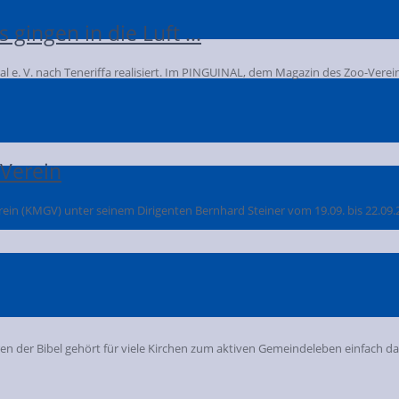
 gingen in die Luft …
 e. V. nach Teneriffa realisiert. Im PINGUINAL, dem Magazin des Zoo-Verei
Verein
in (KMGV) unter seinem Dirigenten Bernhard Steiner vom 19.09. bis 22.09.2
en der Bibel gehört für viele Kirchen zum aktiven Gemeindeleben einfach d