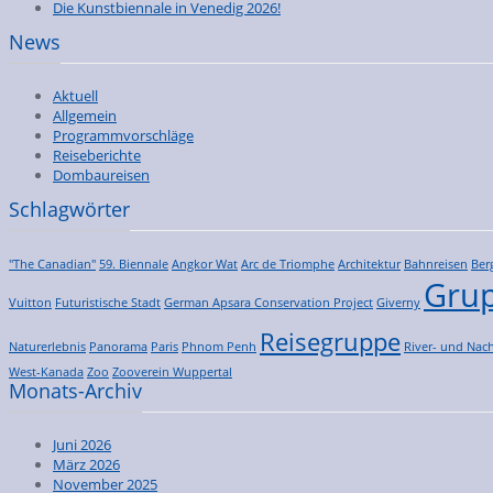
Die Kunstbiennale in Venedig 2026!
News
Aktuell
Allgemein
Programmvorschläge
Reiseberichte
Dombaureisen
Schlagwörter
"The Canadian"
59. Biennale
Angkor Wat
Arc de Triomphe
Architektur
Bahnreisen
Ber
Grup
Vuitton
Futuristische Stadt
German Apsara Conservation Project
Giverny
Reisegruppe
Naturerlebnis
Panorama
Paris
Phnom Penh
River- und Nach
West-Kanada
Zoo
Zooverein Wuppertal
Monats-Archiv
Juni 2026
März 2026
November 2025