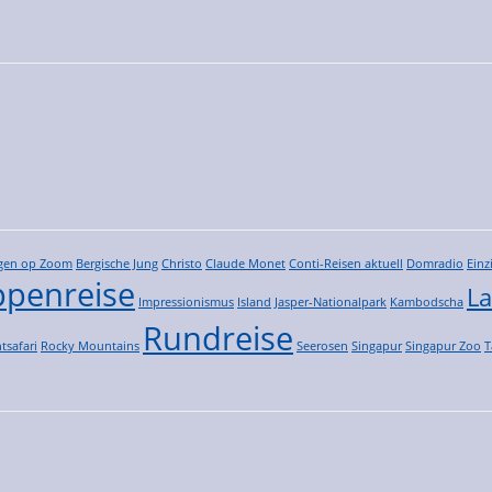
gen op Zoom
Bergische Jung
Christo
Claude Monet
Conti-Reisen aktuell
Domradio
Einz
penreise
La
Impressionismus
Island
Jasper-Nationalpark
Kambodscha
Rundreise
tsafari
Rocky Mountains
Seerosen
Singapur
Singapur Zoo
T