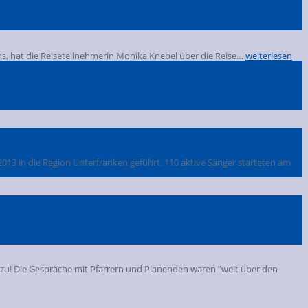
ns, hat die Reiseteilnehmerin Monika Knebel über die Reise…
weiterlesen
013 in die Region Unterfranken geführt. 110 aktive Sänger starteten am
azu! Die Gespräche mit Pfarrern und Planenden waren ”weit über den