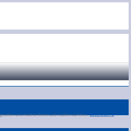
ch gesehen und möchte Ihnen Lust machen auf eine…
weiterlesen →