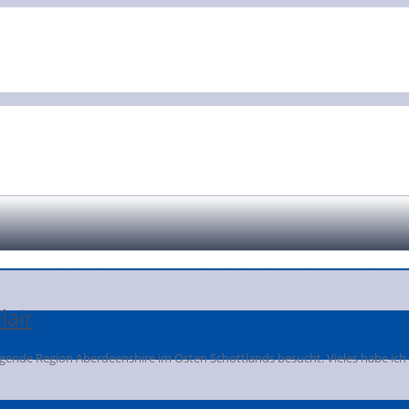
lair
iegende Region Aberdeenshire im Osten Schottlands besucht. Vieles habe i