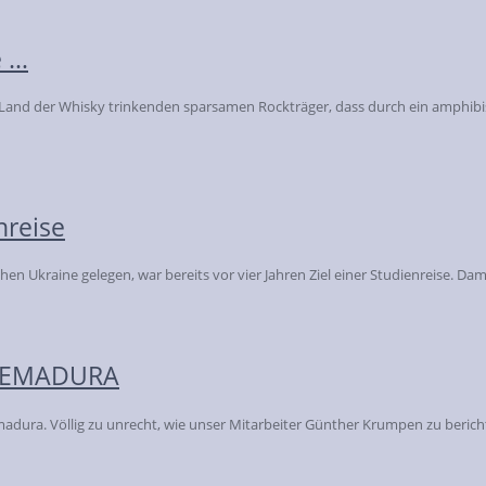
e …
 (?) Land der Whisky trinkenden sparsamen Rockträger, dass durch ein amp
nreise
ichen Ukraine gelegen, war bereits vor vier Jahren Ziel einer Studienreise. 
XTREMADURA
dura. Völlig zu unrecht, wie unser Mitarbeiter Günther Krumpen zu berichte