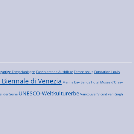
igartige Tempelanlagen
Faszinierende Ausblicke
Fernreisezug
Fondation Louis
 Biennale di Venezia
Marina Bay Sands Hotel
Musée d'Orsay
UNESCO-Weltkulturerbe
al der Seine
Vancouver
Vicent van Gogh