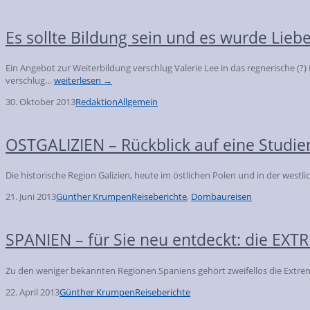
Es sollte Bildung sein und es wurde Lieb
Ein Angebot zur Weiterbildung verschlug Valerie Lee in das regnerische
verschlug…
weiterlesen →
30. Oktober 2013
Redaktion
Allgemein
OSTGALIZIEN – Rückblick auf eine Studie
Die historische Region Galizien, heute im östlichen Polen und in der westl
21. Juni 2013
Günther Krumpen
Reiseberichte
,
Dombaureisen
SPANIEN – für Sie neu entdeckt: die E
Zu den weniger bekannten Regionen Spaniens gehört zweifellos die Extrema
22. April 2013
Günther Krumpen
Reiseberichte