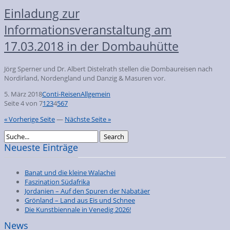
Einladung zur
Informationsveranstaltung am
17.03.2018 in der Dombauhütte
Jörg Sperner und Dr. Albert Distelrath stellen die Dombaureisen nach
Nordirland, Nordengland und Danzig & Masuren vor.
5. März 2018
Conti-Reisen
Allgemein
Seite 4 von 7
1
2
3
4
5
6
7
« Vorherige Seite
—
Nächste Seite »
Neueste Einträge
Banat und die kleine Walachei
Faszination Südafrika
Jordanien – Auf den Spuren der Nabatäer
Grönland – Land aus Eis und Schnee
Die Kunstbiennale in Venedig 2026!
News