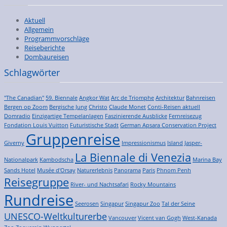
Aktuell
Allgemein
Programmvorschläge
Reiseberichte
Dombaureisen
Schlagwörter
"The Canadian"
59. Biennale
Angkor Wat
Arc de Triomphe
Architektur
Bahnreisen
Bergen op Zoom
Bergische Jung
Christo
Claude Monet
Conti-Reisen aktuell
Domradio
Einzigartige Tempelanlagen
Faszinierende Ausblicke
Fernreisezug
Fondation Louis Vuitton
Futuristische Stadt
German Apsara Conservation Project
Gruppenreise
Giverny
Impressionismus
Island
Jasper-
La Biennale di Venezia
Nationalpark
Kambodscha
Marina Bay
Sands Hotel
Musée d'Orsay
Naturerlebnis
Panorama
Paris
Phnom Penh
Reisegruppe
River- und Nachtsafari
Rocky Mountains
Rundreise
Seerosen
Singapur
Singapur Zoo
Tal der Seine
UNESCO-Weltkulturerbe
Vancouver
Vicent van Gogh
West-Kanada