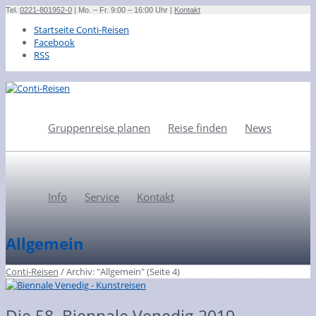
Tel.
0221-801952-0
| Mo. – Fr. 9:00 – 16:00 Uhr |
Kontakt
Startseite Conti-Reisen
Facebook
RSS
Gruppenreise planen
Reise finden
News
Info
Service
Kontakt
Allgemein
Conti-Reisen
/
Archiv: "Allgemein"
(Seite 4)
Die 58. Biennale Venedig 2019