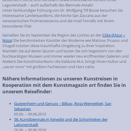
Lagunenstadt – auch außerhalb des Biennale-Areals!
Unter fachkundiger Führung von Dr. Wolfgang Till Busse besuchen Sie
interessante Länderpavillons, die Kirche San Zaccaria aus der
venezianischen Frührenaissance und die Insel Torcello mit ihrem
besonderen Flair.
Genießen Sie im September die Region des Lichtes an der
Côte d’Azur –
Nizza
! Die berühmtesten Künstler der Moderne wie Matisse, Picasso und
Chagall nutzten diese traumhafte Umgebung zu ihrer Inspiration.
Wandeln Sie auf deren Spuren und lassen Sie sich begeistern von den
hochkarätigen Museen und immer wieder neu eröffnenden Galerien und
Ateliers! Die Kunsthistorikerin Ute Kaldune M.A. bringt Ihnen Kultur und
„savoir vivre“ mit großem Fachwissen und Herz nahe.
Nähere Informationen zu unseren Kunstreisen in
Kooperation mit dem Kunstmagazin
art
finden Sie in
unserem Reisefinder:
Guggenheim und Genuss – Bilbao, Rioja Weingebiet, San
Sebastian
05.06. – 09.06.2019
58. Kunstbiennale in Venedig und die Schönheiten der
Lagunenstadt
26.06. – 30.06.2019