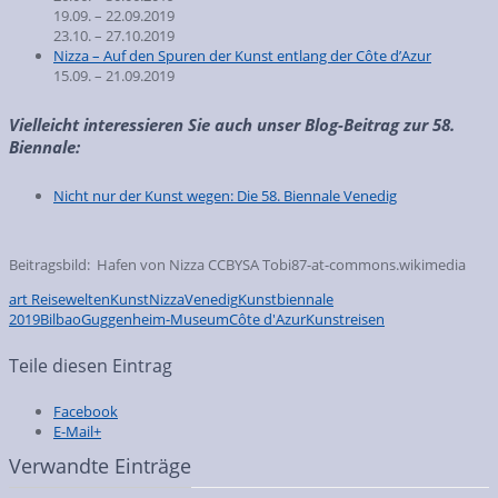
19.09. – 22.09.2019
23.10. – 27.10.2019
Nizza – Auf den Spuren der Kunst entlang der Côte d’Azur
15.09. – 21.09.2019
Vielleicht interessieren Sie auch unser Blog-Beitrag zur 58.
Biennale:
Nicht nur der Kunst wegen: Die 58. Biennale Venedig
Beitragsbild: Hafen von Nizza CCBYSA Tobi87-at-commons.wikimedia
art Reisewelten
Kunst
Nizza
Venedig
Kunstbiennale
2019
Bilbao
Guggenheim-Museum
Côte d'Azur
Kunstreisen
Teile diesen Eintrag
Facebook
E-Mail+
Verwandte Einträge