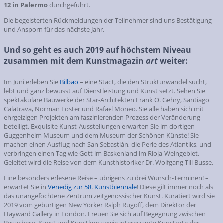
12 in Palermo
durchgeführt.
Die begeisterten Rückmeldungen der Teilnehmer sind uns Bestätigung
und Ansporn für das nächste Jahr.
Und so geht es auch 2019 auf höchstem Niveau
zusammen mit dem Kunstmagazin
art
weiter:
Im Juni erleben Sie
Bilbao
– eine Stadt, die den Strukturwandel sucht,
lebt und ganz bewusst auf Dienstleistung und Kunst setzt. Sehen Sie
spektakuläre Bauwerke der Star-Architekten Frank O. Gehry, Santiago
Calatrava, Norman Foster und Rafael Moneo. Sie alle haben sich mit
ehrgeizigen Projekten am faszinierenden Prozess der Veränderung
beteiligt. Exquisite Kunst-Ausstellungen erwarten Sie im dortigen
Guggenheim Museum und dem Museum der Schönen Künste! Sie
machen einen Ausflug nach San Sebastián, die Perle des Atlantiks, und
verbringen einen Tag wie Gott im Baskenland im Rioja-Weingebiet.
Geleitet wird die Reise von dem Kunsthistoriker Dr. Wolfgang Till Busse.
Eine besonders erlesene Reise – übrigens zu drei Wunsch-Terminen! –
erwartet Sie in
Venedig zur 58. Kunstbiennale
! Diese gilt immer noch als
das unangefochtene Zentrum zeitgenössischer Kunst. Kuratiert wird sie
2019 vom gebürtigen New Yorker Ralph Rugoff, dem Direktor der
Hayward Gallery in London. Freuen Sie sich auf Begegnung zwischen
Besuchern, Kunst und Künstlern sowie interessante Kunstorte der