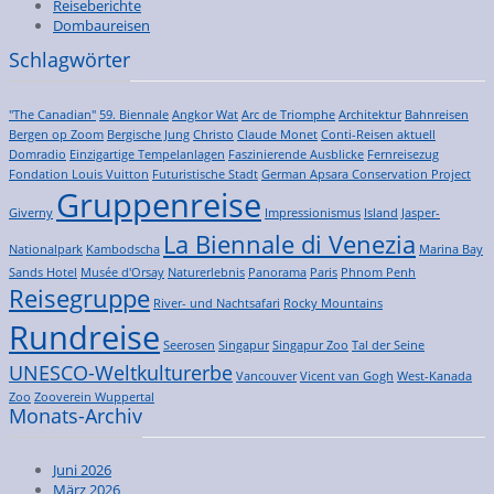
Reiseberichte
Dombaureisen
Schlagwörter
"The Canadian"
59. Biennale
Angkor Wat
Arc de Triomphe
Architektur
Bahnreisen
Bergen op Zoom
Bergische Jung
Christo
Claude Monet
Conti-Reisen aktuell
Domradio
Einzigartige Tempelanlagen
Faszinierende Ausblicke
Fernreisezug
Fondation Louis Vuitton
Futuristische Stadt
German Apsara Conservation Project
Gruppenreise
Giverny
Impressionismus
Island
Jasper-
La Biennale di Venezia
Nationalpark
Kambodscha
Marina Bay
Sands Hotel
Musée d'Orsay
Naturerlebnis
Panorama
Paris
Phnom Penh
Reisegruppe
River- und Nachtsafari
Rocky Mountains
Rundreise
Seerosen
Singapur
Singapur Zoo
Tal der Seine
UNESCO-Weltkulturerbe
Vancouver
Vicent van Gogh
West-Kanada
Zoo
Zooverein Wuppertal
Monats-Archiv
Juni 2026
März 2026