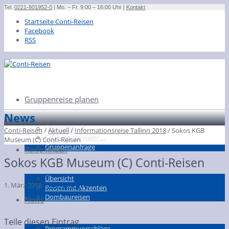
Tel.
0221-801952-0
| Mo. – Fr. 9:00 – 16:00 Uhr |
Kontakt
Startseite Conti-Reisen
Facebook
RSS
Gruppenreise planen
News
Übersicht
Conti-Reisen
/
Aktuell
/
Informationsreise Tallinn 2018
/
Sokos KGB
Erfahren Sie mehr …
Museum (C) Conti-Reisen
Gruppenanfrage
Reise finden
Sokos KGB Museum (C) Conti-Reisen
Übersicht
1. März 2018
Conti-Reisen
Reisen mit Akzenten
Dombaureisen
News
Teile diesen Eintrag
Programmvorschläge