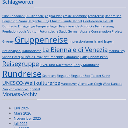
Schlagwörter
"The Canadian"
59. Biennale
Angkor Wat
Arc de Triomphe
Architektur
Bahnreisen
Bergen op Zoom
Bergische Jung
Christo
Claude Monet
Conti-Reisen aktuell
Domradio
Einzigartige Tempelanlagen
Faszinierende Ausblicke
Fernreisezug
Fondation Louis Vuitton
Futuristische Stadt
German Apsara Conservation Project
Gruppenreise
Giverny
Impressionismus
Island
Jasper-
La Biennale di Venezia
Nationalpark
Kambodscha
Marina Bay
Sands Hotel
Musée d'Orsay
Naturerlebnis
Panorama
Paris
Phnom Penh
Reisegruppe
River- und Nachtsafari
Rocky Mountains
Rundreise
Seerosen
Singapur
Singapur Zoo
Tal der Seine
UNESCO-Weltkulturerbe
Vancouver
Vicent van Gogh
West-Kanada
Zoo
Zooverein Wuppertal
Monats-Archiv
Juni 2026
März 2026
November 2025
Juli 2025