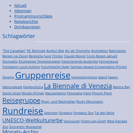
Aktuell
Allgemein
Programmvorschläge
Reiseberichte
Dombaureisen
Schlagwörter
"The Canadian"
59. Biennale
Angkor Wat
Arc de Triomphe
Architektur
Bahnreisen
Bergen op Zoom
Bergische Jung
Christo
Claude Monet
Conti-Reisen aktuell
Domradio
Einzigartige Tempelanlagen
Faszinierende Ausblicke
Fernreisezug
Fondation Louis Vuitton
Futuristische Stadt
German Apsara Conservation Project
Gruppenreise
Giverny
Impressionismus
Island
Jasper-
La Biennale di Venezia
Nationalpark
Kambodscha
Marina Bay
Sands Hotel
Musée d'Orsay
Naturerlebnis
Panorama
Paris
Phnom Penh
Reisegruppe
River- und Nachtsafari
Rocky Mountains
Rundreise
Seerosen
Singapur
Singapur Zoo
Tal der Seine
UNESCO-Weltkulturerbe
Vancouver
Vicent van Gogh
West-Kanada
Zoo
Zooverein Wuppertal
Monats-Archiv