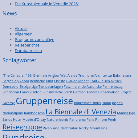
Die Kunstbiennale in Venedig 2026!
News
Aktuell
Allgemein
Programmvorschläge
Reiseberichte
Dombaureisen
Schlagwörter
"The Canadian"
59. Biennale
Angkor Wat
Arc de Triomphe
Architektur
Bahnreisen
Bergen op Zoom
Bergische Jung
Christo
Claude Monet
Conti-Reisen aktuell
Domradio
Einzigartige Tempelanlagen
Faszinierende Ausblicke
Fernreisezug
Fondation Louis Vuitton
Futuristische Stadt
German Apsara Conservation Project
Gruppenreise
Giverny
Impressionismus
Island
Jasper-
La Biennale di Venezia
Nationalpark
Kambodscha
Marina Bay
Sands Hotel
Musée d'Orsay
Naturerlebnis
Panorama
Paris
Phnom Penh
Reisegruppe
River- und Nachtsafari
Rocky Mountains
Rundreise