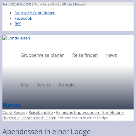
Tel.
0221-801952-0
| Mo. – Fr. 9:00 – 16:00 Uhr |
Kontakt
Startseite Conti-Reisen
Facebook
RSS
Gruppenreise planen
Reise finden
News
Info
Service
Kontakt
News
Conti-Reisen
/
Reiseberichte
/
Finnische Impressionen - Von Helsinki
durch die Schären nach Osten
/
Abendessen in einer Lodge
Abendessen in einer Lodge