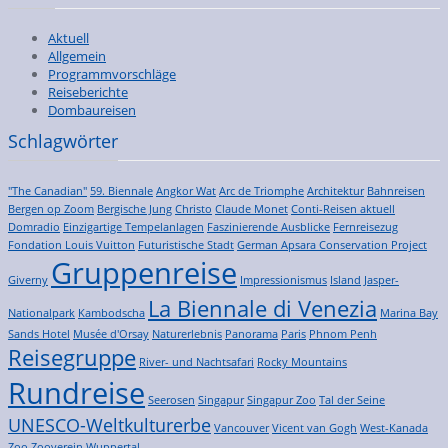
Aktuell
Allgemein
Programmvorschläge
Reiseberichte
Dombaureisen
Schlagwörter
"The Canadian"
59. Biennale
Angkor Wat
Arc de Triomphe
Architektur
Bahnreisen
Bergen op Zoom
Bergische Jung
Christo
Claude Monet
Conti-Reisen aktuell
Domradio
Einzigartige Tempelanlagen
Faszinierende Ausblicke
Fernreisezug
Fondation Louis Vuitton
Futuristische Stadt
German Apsara Conservation Project
Gruppenreise
Giverny
Impressionismus
Island
Jasper-
La Biennale di Venezia
Nationalpark
Kambodscha
Marina Bay
Sands Hotel
Musée d'Orsay
Naturerlebnis
Panorama
Paris
Phnom Penh
Reisegruppe
River- und Nachtsafari
Rocky Mountains
Rundreise
Seerosen
Singapur
Singapur Zoo
Tal der Seine
UNESCO-Weltkulturerbe
Vancouver
Vicent van Gogh
West-Kanada
Zoo
Zooverein Wuppertal