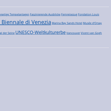
igartige Tempelanlagen
Faszinierende Ausblicke
Fernreisezug
Fondation Louis
 Biennale di Venezia
Marina Bay Sands Hotel
Musée d'Orsay
UNESCO-Weltkulturerbe
al der Seine
Vancouver
Vicent van Gogh