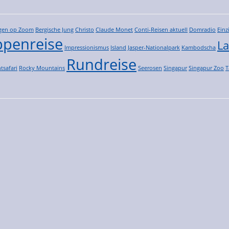
gen op Zoom
Bergische Jung
Christo
Claude Monet
Conti-Reisen aktuell
Domradio
Einz
penreise
La
Impressionismus
Island
Jasper-Nationalpark
Kambodscha
Rundreise
tsafari
Rocky Mountains
Seerosen
Singapur
Singapur Zoo
T