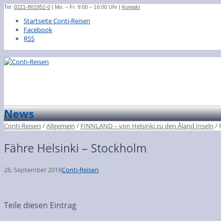
Tel.
0221-801952-0
| Mo. – Fr. 9:00 – 16:00 Uhr |
Kontakt
Startseite Conti-Reisen
Facebook
RSS
News
Conti-Reisen
/
Allgemein
/
FINNLAND – von Helsinki zu den Åland Inseln
/
Fähre Helsinki – Stockholm
26. September 2018
Conti-Reisen
Teile diesen Eintrag