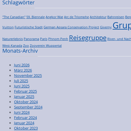
Schlagwörter
"The Canadian"
59. Biennale
Angkor Wat
Arc de Triomphe
Architektur
Bahnreisen
Ber
Grup
Vuitton
Futuristische Stadt
German Apsara Conservation Project
Giverny
Reisegruppe
Naturerlebnis
Panorama
Paris
Phnom Penh
River- und Nach
West-Kanada
Zoo
Zooverein Wuppertal
Monats-Archiv
Juni 2026
März 2026
November 2025
Juli 2025
Juni 2025
Februar 2025
Januar 2025
Oktober 2024
September 2024
Juni 2024
Februar 2024
Januar 2024
Oktober 2023