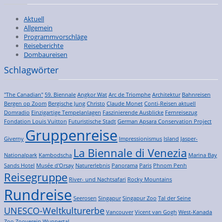
Aktuell
Allgemein
Programmvorschläge
Reiseberichte
Dombaureisen
Schlagwörter
"The Canadian"
59. Biennale
Angkor Wat
Arc de Triomphe
Architektur
Bahnreisen
Bergen op Zoom
Bergische Jung
Christo
Claude Monet
Conti-Reisen aktuell
Domradio
Einzigartige Tempelanlagen
Faszinierende Ausblicke
Fernreisezug
Fondation Louis Vuitton
Futuristische Stadt
German Apsara Conservation Project
Gruppenreise
Giverny
Impressionismus
Island
Jasper-
La Biennale di Venezia
Nationalpark
Kambodscha
Marina Bay
Sands Hotel
Musée d'Orsay
Naturerlebnis
Panorama
Paris
Phnom Penh
Reisegruppe
River- und Nachtsafari
Rocky Mountains
Rundreise
Seerosen
Singapur
Singapur Zoo
Tal der Seine
UNESCO-Weltkulturerbe
Vancouver
Vicent van Gogh
West-Kanada
Zoo
Zooverein Wuppertal