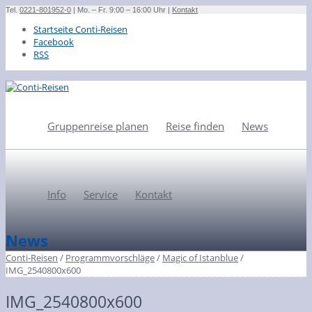
Tel.
0221-801952-0
| Mo. – Fr. 9:00 – 16:00 Uhr |
Kontakt
Startseite Conti-Reisen
Facebook
RSS
Gruppenreise planen
Reise finden
News
Info
Service
Kontakt
News
Conti-Reisen
/
Programmvorschläge
/
Magic of Istanblue
/
IMG_2540800x600
IMG_2540800x600