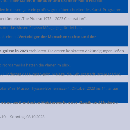
 voran:
der Maler, Bildhauer und Grafiker Pablo Picasso
.
ien in diesem Jahr ein großes, grenzüberschreitendes Kunst-Programm.
verkündete: „The Picasso 1973 – 2023 Celebration“.
en, der das Museo Picasso Málaga gegründet hat.
 als einen
„Verteidiger der Menschenrechte und der
ignisse in 2023
etablieren. Die ersten konkreten Ankündigungen ließen
 Nordamerika hatten die Planer im Blick.
. Todestag das Picasso-Jahr. Málaga, die Geburtsstadt, sowie Madrid,
Profane“ im Museo Thyssen-Bornemisza (4. Oktober 2023 bis 14. Januar
ten und berühmtesten Meisterwerken der Klassik und Moderne
10. – Sonntag, 08.10.2023.