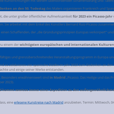
 viele Kunstrichtungen mit seinem überbordenden Schaffensdrang und Talent
enken an den 50. Todestag
des Malers organisieren Frankreich und Span
t, die unter großer öffentlicher Aufmerksamkeit
für
2023 ein
Picasso-Jahr
sion. Sie arbeitet mit dem Enkel des Künstlers Bernard Ruiz-Picasso zusamm
ls einen Schaffenden, der „die Gründungsprinzipien Europas verkörpert“ und
 zu einem der
wichtigsten europäischen und internationalen Kulturere
elfältiges und grenzüberschreitendes Veranstaltungsprogramm in Europa und
 so zelebrieren vier spanische Städte im Jahr 2023 zum Gedenken an den 50
rachte und einige seiner Werke entstanden.
en. Besonders erwähnenswert sind
in Madrid
„Picasso. Das Heilige und das 
ber 2023).
rid kommt sowieso
immer
einer Expedition zu den außergewöhnlichs
ass, eine
erlesene Kunstreise nach Madrid
anzubieten. Termin: Mittwoch, 04.