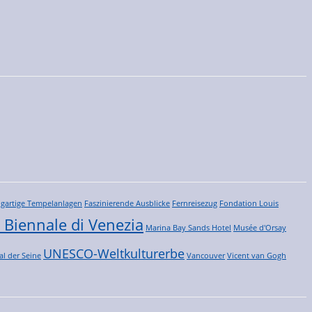
igartige Tempelanlagen
Faszinierende Ausblicke
Fernreisezug
Fondation Louis
 Biennale di Venezia
Marina Bay Sands Hotel
Musée d'Orsay
UNESCO-Weltkulturerbe
al der Seine
Vancouver
Vicent van Gogh