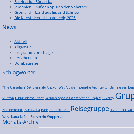
Faszination Südafrika
Jordanien – Auf den Spuren der Nabatäer
Grönland – Land aus Eis und Schnee
Die Kunstbiennale in Venedig 2026!
News
Aktuell
Allgemein
Programmvorschläge
Reiseberichte
Dombaureisen
Schlagwörter
"The Canadian"
59. Biennale
Angkor Wat
Arc de Triomphe
Architektur
Bahnreisen
Ber
Grup
Vuitton
Futuristische Stadt
German Apsara Conservation Project
Giverny
Reisegruppe
Naturerlebnis
Panorama
Paris
Phnom Penh
River- und Nach
West-Kanada
Zoo
Zooverein Wuppertal
Monats-Archiv