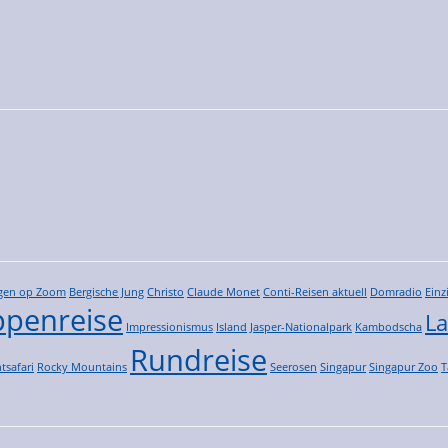
gen op Zoom
Bergische Jung
Christo
Claude Monet
Conti-Reisen aktuell
Domradio
Einz
penreise
La
Impressionismus
Island
Jasper-Nationalpark
Kambodscha
Rundreise
tsafari
Rocky Mountains
Seerosen
Singapur
Singapur Zoo
T