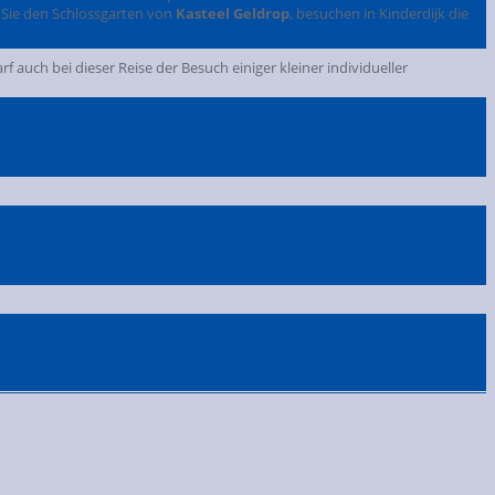
 Sie den Schlossgarten von
Kasteel Geldrop
, besuchen in Kinderdijk die
rf auch bei dieser Reise der Besuch einiger kleiner individueller
tenreise
Zeeland