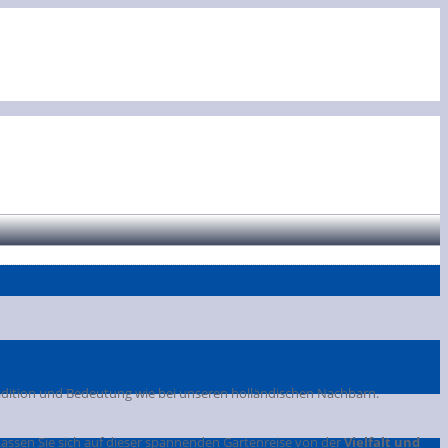
dition und Bedeutung wie bei unseren holländischen Nachbarn.
assen Sie sich auf dieser spannenden Gartenreise von der
Vielfalt und