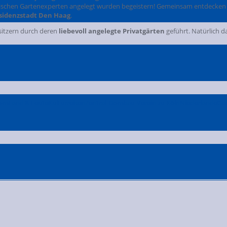
mischen Gartenexperten angelegt wurden begeistern! Gemeinsam entdecken
sidenzstadt Den Haag
.
sitzern durch deren
liebevoll angelegte Privatgärten
geführt. Natürlich da
oom
Land & Leute
Kulturreisen
Zentral-Dombau-Verein zu Köln
Niederlande
Gar