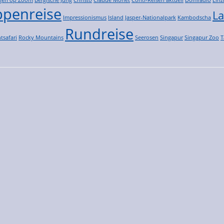
penreise
La
Impressionismus
Island
Jasper-Nationalpark
Kambodscha
Rundreise
tsafari
Rocky Mountains
Seerosen
Singapur
Singapur Zoo
T