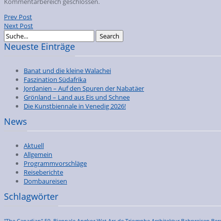
Kommentarbereich geschlossen.
Prev Post
Next Post
Neueste Einträge
Banat und die kleine Walachei
Faszination Südafrika
Jordanien – Auf den Spuren der Nabatäer
Grönland – Land aus Eis und Schnee
Die Kunstbiennale in Venedig 2026!
News
Aktuell
Allgemein
Programmvorschläge
Reiseberichte
Dombaureisen
Schlagwörter
"The Canadian"
59. Biennale
Angkor Wat
Arc de Triomphe
Architektur
Bahnreisen
Ber