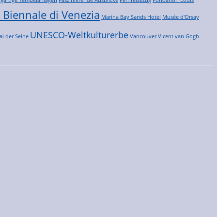
 Biennale di Venezia
Marina Bay Sands Hotel
Musée d'Orsay
UNESCO-Weltkulturerbe
al der Seine
Vancouver
Vicent van Gogh