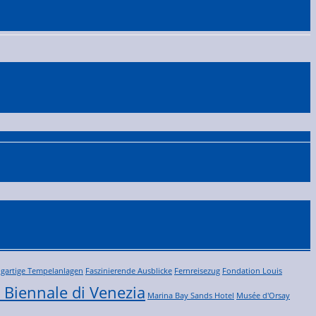
igartige Tempelanlagen
Faszinierende Ausblicke
Fernreisezug
Fondation Louis
 Biennale di Venezia
Marina Bay Sands Hotel
Musée d'Orsay