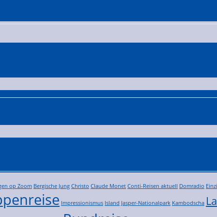
gen op Zoom
Bergische Jung
Christo
Claude Monet
Conti-Reisen aktuell
Domradio
Einz
penreise
La
Impressionismus
Island
Jasper-Nationalpark
Kambodscha