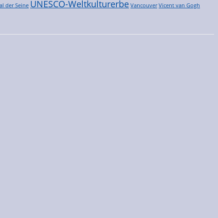
UNESCO-Weltkulturerbe
al der Seine
Vancouver
Vicent van Gogh