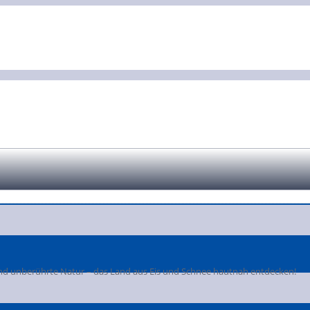
 und unberührte Natur – das Land aus Eis und Schnee hautnah entdecken!