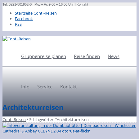
Tel.
0221-801952-0
| Mo. – Fr. 9:00 – 16:00 Uhr |
Kontakt
Startseite Conti-Reisen
Facebook
RSS
Gruppenreise planen
Reise finden
News
Info
Service
Kontakt
Architekturreisen
Conti-Reisen
/
Schlagwörter: "Architekturreisen"