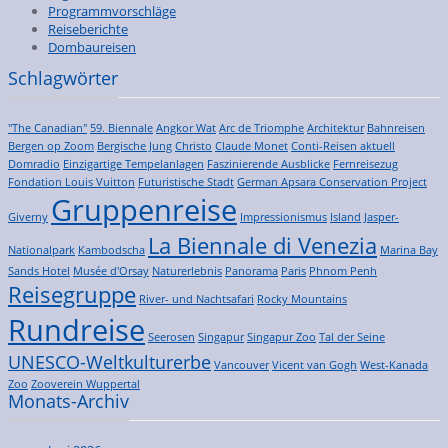
Programmvorschläge
Reiseberichte
Dombaureisen
Schlagwörter
"The Canadian"
59. Biennale
Angkor Wat
Arc de Triomphe
Architektur
Bahnreisen
Bergen op Zoom
Bergische Jung
Christo
Claude Monet
Conti-Reisen aktuell
Domradio
Einzigartige Tempelanlagen
Faszinierende Ausblicke
Fernreisezug
Fondation Louis Vuitton
Futuristische Stadt
German Apsara Conservation Project
Gruppenreise
Giverny
Impressionismus
Island
Jasper-
La Biennale di Venezia
Nationalpark
Kambodscha
Marina Bay
Sands Hotel
Musée d'Orsay
Naturerlebnis
Panorama
Paris
Phnom Penh
Reisegruppe
River- und Nachtsafari
Rocky Mountains
Rundreise
Seerosen
Singapur
Singapur Zoo
Tal der Seine
UNESCO-Weltkulturerbe
Vancouver
Vicent van Gogh
West-Kanada
Zoo
Zooverein Wuppertal
Monats-Archiv