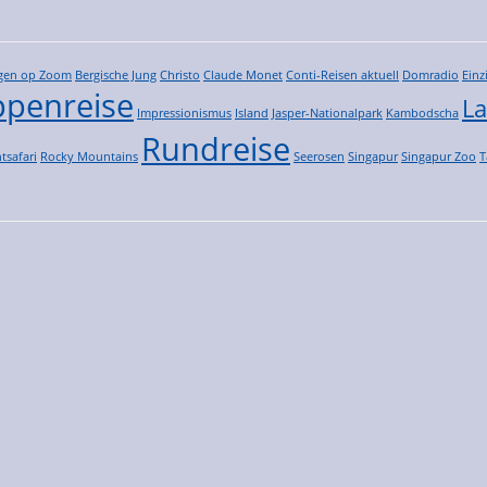
gen op Zoom
Bergische Jung
Christo
Claude Monet
Conti-Reisen aktuell
Domradio
Einz
penreise
La
Impressionismus
Island
Jasper-Nationalpark
Kambodscha
Rundreise
tsafari
Rocky Mountains
Seerosen
Singapur
Singapur Zoo
T