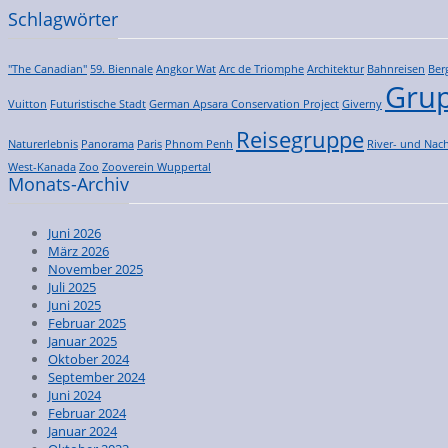
Schlagwörter
"The Canadian"
59. Biennale
Angkor Wat
Arc de Triomphe
Architektur
Bahnreisen
Ber
Grup
Vuitton
Futuristische Stadt
German Apsara Conservation Project
Giverny
Reisegruppe
Naturerlebnis
Panorama
Paris
Phnom Penh
River- und Nach
West-Kanada
Zoo
Zooverein Wuppertal
Monats-Archiv
Juni 2026
März 2026
November 2025
Juli 2025
Juni 2025
Februar 2025
Januar 2025
Oktober 2024
September 2024
Juni 2024
Februar 2024
Januar 2024