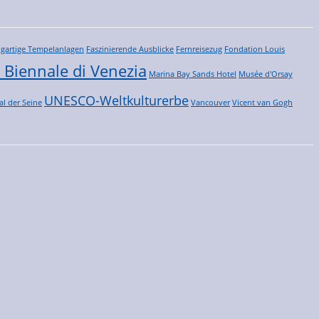
igartige Tempelanlagen
Faszinierende Ausblicke
Fernreisezug
Fondation Louis
 Biennale di Venezia
Marina Bay Sands Hotel
Musée d'Orsay
UNESCO-Weltkulturerbe
al der Seine
Vancouver
Vicent van Gogh