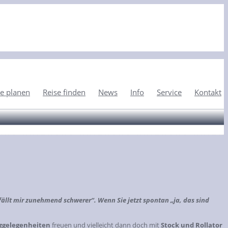
e planen
Reise finden
News
Info
Service
Kontakt
ällt mir zunehmend schwerer“. Wenn Sie jetzt spontan „ja, das sind
tzgelegenheiten
freuen und vielleicht dann doch mit
Stock und Rollator