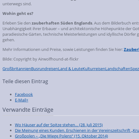
unterwegs sind.
Wohin geht es?
Erleben Sie den
zauberhaften Süden Englands
. Aus dem Bilderbuch ent
Unabhängigkeit ihrer Erbauer – und architektonische Höhepunkte der Gotik
paradiesische Gärten, technische Meisterleistungen und idyllische Dörfer g
gehen.
Mehr Informationen und Preise, sowie Leistungen finden Sie hier:
Zauber
Bilde: Copyright by Airwolfhound-at-flickr
Großbritannien
Busrundreisen
Land & Leute
Kulturreisen
Landschaften
Spez
Teile diesen Eintrag
Facebook
E-Mail+
Verwandte Einträge
Wo Häuser auf der Spitze stehen…
(28. Juli 2015)
Die Meinung eines Kunden. Erschienen in der Vereinszeitschrift „
Großpolen – „Die Wiege Polens“
(15. Oktober 2014)