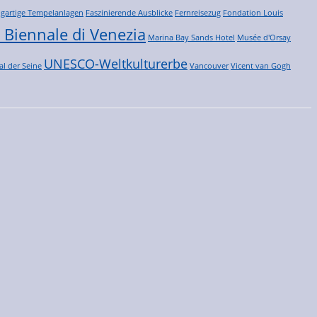
igartige Tempelanlagen
Faszinierende Ausblicke
Fernreisezug
Fondation Louis
 Biennale di Venezia
Marina Bay Sands Hotel
Musée d'Orsay
UNESCO-Weltkulturerbe
al der Seine
Vancouver
Vicent van Gogh