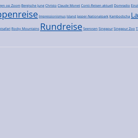
gen op Zoom
Bergische Jung
Christo
Claude Monet
Conti-Reisen aktuell
Domradio
Einz
penreise
La
Impressionismus
Island
Jasper-Nationalpark
Kambodscha
Rundreise
tsafari
Rocky Mountains
Seerosen
Singapur
Singapur Zoo
T