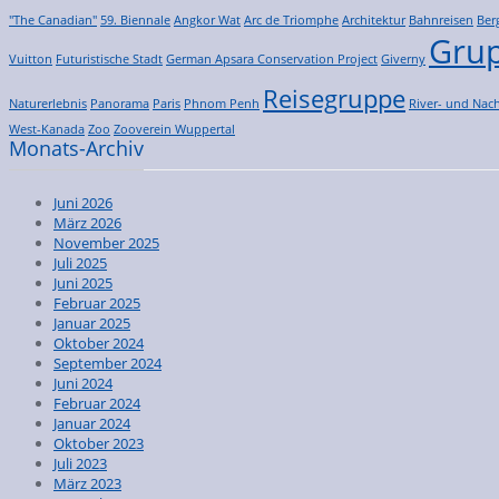
"The Canadian"
59. Biennale
Angkor Wat
Arc de Triomphe
Architektur
Bahnreisen
Ber
Grup
Vuitton
Futuristische Stadt
German Apsara Conservation Project
Giverny
Reisegruppe
Naturerlebnis
Panorama
Paris
Phnom Penh
River- und Nach
West-Kanada
Zoo
Zooverein Wuppertal
Monats-Archiv
Juni 2026
März 2026
November 2025
Juli 2025
Juni 2025
Februar 2025
Januar 2025
Oktober 2024
September 2024
Juni 2024
Februar 2024
Januar 2024
Oktober 2023
Juli 2023
März 2023