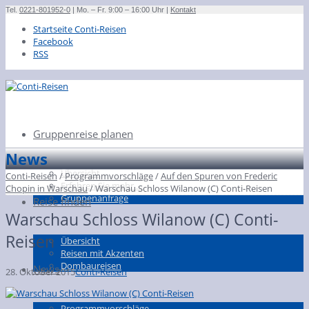
Tel.
0221-801952-0
| Mo. – Fr. 9:00 – 16:00 Uhr |
Kontakt
Startseite Conti-Reisen
Facebook
RSS
Gruppenreise planen
News
Übersicht
Conti-Reisen
/
Programmvorschläge
/
Auf den Spuren von Frederic
Erfahren Sie mehr …
Chopin in Warschau
/
Warschau Schloss Wilanow (C) Conti-Reisen
Gruppenanfrage
Reise finden
Warschau Schloss Wilanow (C) Conti-
Reisen
Übersicht
Reisen mit Akzenten
Dombaureisen
News
28. Oktober 2015
Conti-Reisen
Programmvorschläge