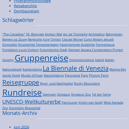
Programmvorschläge
Reiseberichte
Dombaureisen
Schlagwörter
"The Canadian"
59. Biennale
Angkor Wat
Arc de Triomphe
Architektur
Bahnreisen
Bergen op Zoom
Bergische Jung
Christo
Claude Monet
Conti-Reisen aktuell
Domradio
Einzigartige Tempelanlagen
Faszinierende Ausblicke
Fernreisezug
Fondation Louis Vuitton
Futuristische Stadt
German Apsara Conservation Project
Gruppenreise
Giverny
Impressionismus
Island
Jasper-
La Biennale di Venezia
Nationalpark
Kambodscha
Marina Bay
Sands Hotel
Musée d'Orsay
Naturerlebnis
Panorama
Paris
Phnom Penh
Reisegruppe
River- und Nachtsafari
Rocky Mountains
Rundreise
Seerosen
Singapur
Singapur Zoo
Tal der Seine
UNESCO-Weltkulturerbe
Vancouver
Vicent van Gogh
West-Kanada
Zoo
Zooverein Wuppertal
Monats-Archiv
Juni 2026