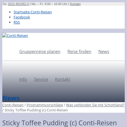
Tel.
0221-801952-0
| Mo. – Fr. 9:00 – 16:00 Uhr |
Kontakt
Startseite Conti-Reisen
Facebook
RSS
Gruppenreise planen
Reise finden
News
Info
Service
Kontakt
News
Conti-Reisen
/
Programmvorschläge
/
Was verbinden Sie mit Schottland?
/
Sticky Toffee Pudding (c) Conti-Reisen
Sticky Toffee Pudding (c) Conti-Reisen