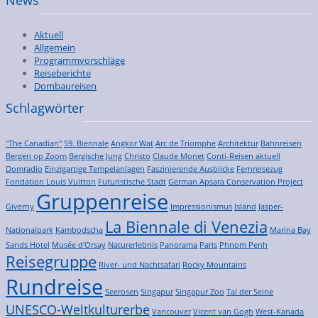
Aktuell
Allgemein
Programmvorschläge
Reiseberichte
Dombaureisen
Schlagwörter
"The Canadian"
59. Biennale
Angkor Wat
Arc de Triomphe
Architektur
Bahnreisen
Bergen op Zoom
Bergische Jung
Christo
Claude Monet
Conti-Reisen aktuell
Domradio
Einzigartige Tempelanlagen
Faszinierende Ausblicke
Fernreisezug
Fondation Louis Vuitton
Futuristische Stadt
German Apsara Conservation Project
Gruppenreise
Giverny
Impressionismus
Island
Jasper-
La Biennale di Venezia
Nationalpark
Kambodscha
Marina Bay
Sands Hotel
Musée d'Orsay
Naturerlebnis
Panorama
Paris
Phnom Penh
Reisegruppe
River- und Nachtsafari
Rocky Mountains
Rundreise
Seerosen
Singapur
Singapur Zoo
Tal der Seine
UNESCO-Weltkulturerbe
Vancouver
Vicent van Gogh
West-Kanada