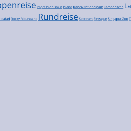
penreise
La
Impressionismus
Island
Jasper-Nationalpark
Kambodscha
Rundreise
tsafari
Rocky Mountains
Seerosen
Singapur
Singapur Zoo
T