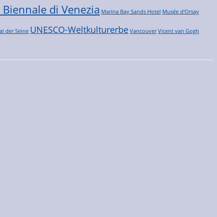
 Biennale di Venezia
Marina Bay Sands Hotel
Musée d'Orsay
UNESCO-Weltkulturerbe
al der Seine
Vancouver
Vicent van Gogh