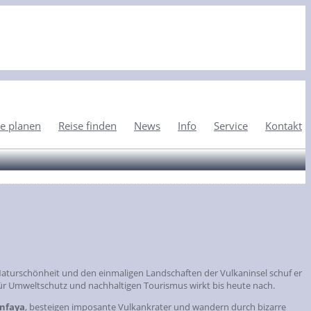
e planen
Reise finden
News
Info
Service
Kontakt
 Naturschönheit und den einmaligen Landschaften der Vulkaninsel schuf er
für Umweltschutz und nachhaltigen Tourismus wirkt bis heute nach.
nfaya
, besteigen imposante Vulkankrater und wandern durch bizarre