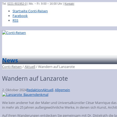
Tel.
0221-801952-0
| Mo. – Fr. 9:00 – 16:00 Uhr |
Kontakt
Startseite Conti-Reisen
Facebook
RSS
News
Conti-Reisen
/
Aktuell
/
Wandern auf Lanzarote
Wandern auf Lanzarote
2. Oktober 2024
Redaktion
Aktuell
,
Allgemein
Wie kein anderer hat der Maler und Universalkünstler César Manrique das 
in mehr als 25 Jahren außergewöhnliche Werke, in denen sich Kunst, Arch
Auf Ihren Wanderungen entdecken Sie gemeinsam mit Dr. Distelrath die lan