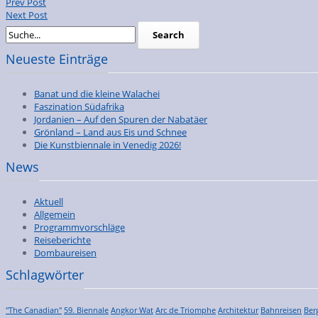
Prev Post
Next Post
Neueste Einträge
Banat und die kleine Walachei
Faszination Südafrika
Jordanien – Auf den Spuren der Nabatäer
Grönland – Land aus Eis und Schnee
Die Kunstbiennale in Venedig 2026!
News
Aktuell
Allgemein
Programmvorschläge
Reiseberichte
Dombaureisen
Schlagwörter
"The Canadian"
59. Biennale
Angkor Wat
Arc de Triomphe
Architektur
Bahnreisen
Ber