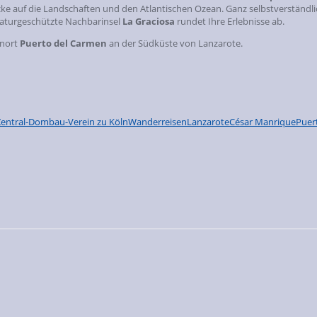
ke auf die Landschaften und den Atlantischen Ozean. Ganz selbstverständli
 naturgeschützte Nachbarinsel
La Graciosa
rundet Ihre Erlebnisse ab.
enort
Puerto del Carmen
an der Südküste von Lanzarote.
Zentral-Dombau-Verein zu Köln
Wanderreisen
Lanzarote
César Manrique
Puer