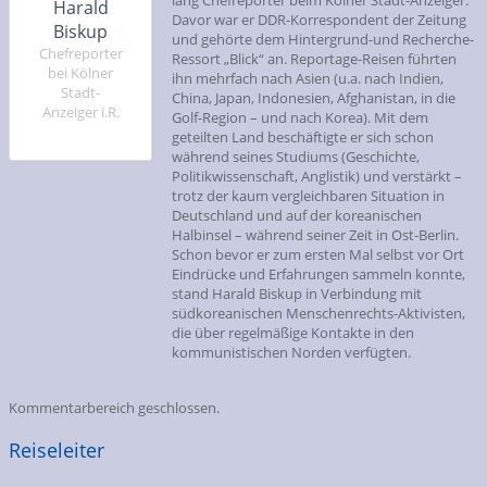
Harald
Davor war er DDR-Korrespondent der Zeitung
Biskup
und gehörte dem Hintergrund-und Recherche-
Chefreporter
Ressort „Blick“ an. Reportage-Reisen führten
bei Kölner
ihn mehrfach nach Asien (u.a. nach Indien,
Stadt-
China, Japan, Indonesien, Afghanistan, in die
Anzeiger i.R.
Golf-Region – und nach Korea). Mit dem
geteilten Land beschäftigte er sich schon
während seines Studiums (Geschichte,
Politikwissenschaft, Anglistik) und verstärkt –
trotz der kaum vergleichbaren Situation in
Deutschland und auf der koreanischen
Halbinsel – während seiner Zeit in Ost-Berlin.
Schon bevor er zum ersten Mal selbst vor Ort
Eindrücke und Erfahrungen sammeln konnte,
stand Harald Biskup in Verbindung mit
südkoreanischen Menschenrechts-Aktivisten,
die über regelmäßige Kontakte in den
kommunistischen Norden verfügten.
Kommentarbereich geschlossen.
Reiseleiter