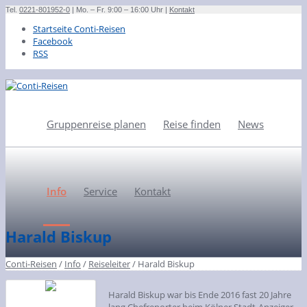
Tel.
0221-801952-0
| Mo. – Fr. 9:00 – 16:00 Uhr |
Kontakt
Startseite Conti-Reisen
Facebook
RSS
Gruppenreise planen
Reise finden
News
Info
Service
Kontakt
Harald Biskup
Conti-Reisen
/
Info
/
Reiseleiter
/
Harald Biskup
Harald Biskup war bis Ende 2016 fast 20 Jahre
lang Chefreporter beim Kölner Stadt-Anzeiger.