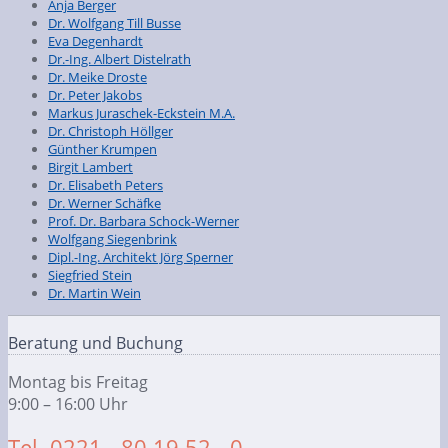
Anja Berger
Dr. Wolfgang Till Busse
Eva Degenhardt
Dr.-Ing. Albert Distelrath
Dr. Meike Droste
Dr. Peter Jakobs
Markus Juraschek-Eckstein M.A.
Dr. Christoph Höllger
Günther Krumpen
Birgit Lambert
Dr. Elisabeth Peters
Dr. Werner Schäfke
Prof. Dr. Barbara Schock-Werner
Wolfgang Siegenbrink
Dipl.-Ing. Architekt Jörg Sperner
Siegfried Stein
Dr. Martin Wein
Beratung und Buchung
Montag bis Freitag
9:00 – 16:00 Uhr
Tel. 0221 - 80 19 52 - 0