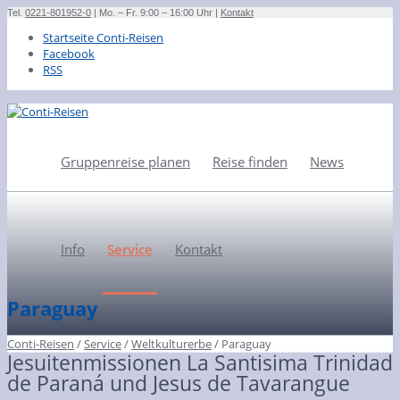
Tel.
0221-801952-0
| Mo. – Fr. 9:00 – 16:00 Uhr |
Kontakt
Startseite Conti-Reisen
Facebook
RSS
Gruppenreise planen
Reise finden
News
Info
Service
Kontakt
Paraguay
Conti-Reisen
/
Service
/
Weltkulturerbe
/
Paraguay
Jesuitenmissionen La Santisima Trinidad
de Paraná und Jesus de Tavarangue