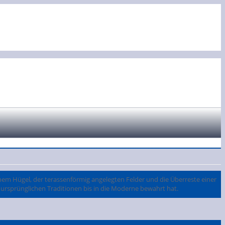
inem Hügel, der terassenförmig angelegten Felder und die Überreste einer
e ursprünglichen Traditionen bis in die Moderne bewahrt hat.