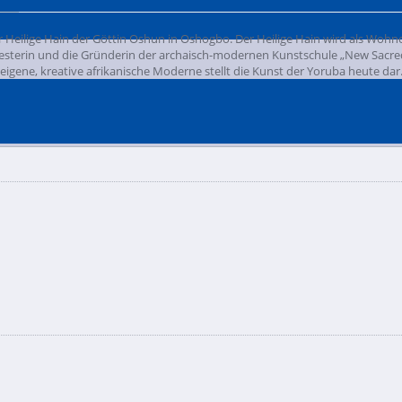
r Heilige Hain der Göttin Oshun in Oshogbo. Der Heilige Hain wird als Woh
esterin und die Gründerin der archaisch-modernen Kunstschule „New Sacred 
eigene, kreative afrikanische Moderne stellt die Kunst der Yoruba heute dar