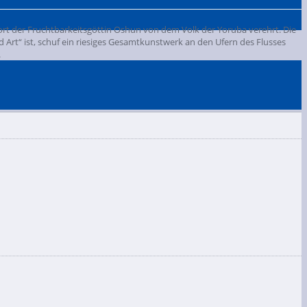
nort der Fruchtbarkeitsgöttin Oshun von dem Volk der Yoruba verehrt. Die
Art“ ist, schuf ein riesiges Gesamtkunstwerk an den Ufern des Flusses
.