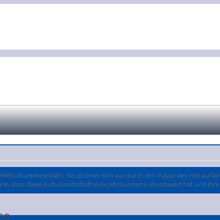
tkulturerbe erklärt. Sie zeichnet sich aus durch den Palast des Hidi auf e
rin, dass diese Kulturlandschaft viele Jahrhunderte überdauert hat und ihr
bo