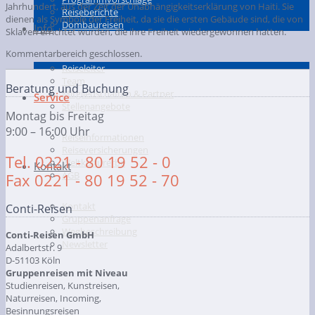
Jahrhundert, aus der Zeit der Unabhängigkeitserklärung von Haiti. Sie
Reiseberichte
dienen als Symbole der Freiheit, da sie die ersten Gebäude sind, die von
Dombaureisen
Info
Sklaven errichtet wurden, die ihre Freiheit wiedergewonnen hatten.
Kommentarbereich geschlossen.
Reiseleiter
Team
Beratung und Buchung
Mitgliedschaften & Partner
Service
Stellenangebote
Montag bis Freitag
9:00 – 16:00 Uhr
Reiseinformationen
Reiseversicherungen
Tel. 0221 - 80 19 52 - 0
Weltkulturerbe
Kontakt
AGB
Fax 0221 - 80 19 52 - 70
Kontakt
Conti-Reisen
Gruppenanfrage
Wegbeschreibung
Conti-Reisen GmbH
Newsletter
Adalbertstr. 9
D-51103 Köln
Gruppenreisen mit Niveau
Studienreisen, Kunstreisen,
Naturreisen, Incoming,
Besinnungsreisen