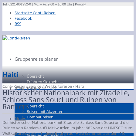
Tel.
0221-801952-0
| Mo. – Fr. 9:00 – 16:00 Uhr |
Kontakt
Startseite Conti-Reisen
Facebook
RSS
Gruppenreise planen
Haiti
Übersicht
Erfahren Sie mehr …
Conti-Reisen
/
Service
/
Weltkulturerbe
/
Haiti
Gruppenanfrage
Reise finden
Historischer Nationalpark mit Zitadelle,
Schloss Sans Souci und Ruinen von
Ramiers
Übersicht
Reisen mit Akzenten
Dombaureisen
News
Der historischer Nationalpark mit Zitadelle, Schloss Sans Souci und die
Ruinen von Ramiers auf Haiti wurden im Jahr 1982 von der UNESCO zum
Weltkulturerbe erklärt. Diese Bauten auf Haiti stammen aus dem 19.
Programmvorschläge