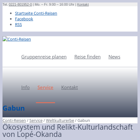
Tel.
0221-801952-0
| Mo. – Fr. 9:00 – 16:00 Uhr |
Kontakt
Startseite Conti-Reisen
Facebook
RSS
Gruppenreise planen
Reise finden
News
Info
Service
Kontakt
Gabun
Conti-Reisen
/
Service
/
Weltkulturerbe
/
Gabun
Ökosystem und Relikt-Kulturlandschaft
von Lopé-Okanda