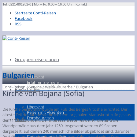
Tel.
0221-801952-0
| Mo. – Fr. 9:00 – 16:00 Uhr |
Kontakt
Startseite Conti-Reisen
Facebook
RSS
Gruppenreise planen
Bulgarien
Übersicht
Erfahren Sie mehr …
Conti-Reisen
/
Service
/
Weltkulturerbe
/
Bulgarien
Gruppenanfrage
Reise finden
Kirche von Bojana (Sofia)
Übersicht
Die Kirche bei Bojana wurde am Fuß des Berges Vitosha errichtet. Der
Reisen mit Akzenten
älteste Teil der Kirche stammt einem originalen Manuskript zufolge aus
Dombaureisen
News
dem 11. Jahrhundert. Der interessanteste Teil der Kirche sind die
Wandgemälde aus dem Jahr 1259. Insgesamt werden 89 Szenen
dargestellt, auf denen 240 menschliche Bilder abgebildet sind, darunter
Programmvorschläge
Porträts vom Gründer der Kirche Patron Kalojan und seiner Frau