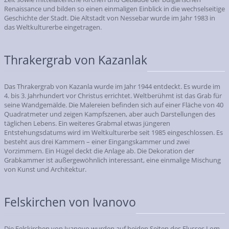
Renaissance und bilden so einen einmaligen Einblick in die wechselseitige
Geschichte der Stadt. Die Altstadt von Nessebar wurde im Jahr 1983 in
das Weltkulturerbe eingetragen.
Thrakergrab von Kazanlak
Das Thrakergrab von Kazanla wurde im Jahr 1944 entdeckt. Es wurde im
4. bis 3. Jahrhundert vor Christus errichtet. Weltberühmt ist das Grab für
seine Wandgemälde. Die Malereien befinden sich auf einer Fläche von 40
Quadratmeter und zeigen Kampfszenen, aber auch Darstellungen des
täglichen Lebens. Ein weiteres Grabmal etwas jüngeren
Entstehungsdatums wird im Weltkulturerbe seit 1985 eingeschlossen. Es
besteht aus drei Kammern – einer Eingangskammer und zwei
Vorzimmern. Ein Hügel deckt die Anlage ab. Die Dekoration der
Grabkammer ist außergewöhnlich interessant, eine einmalige Mischung
von Kunst und Architektur.
Felskirchen von Ivanovo
Die Felskirchen von Ivanovo wurden auf beiden Seiten des Flusses Lom