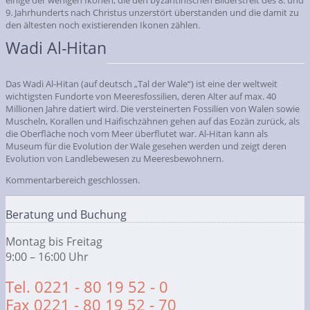
einige der wenigen Ikonen, die den byzantinischen Bilderstreit des 8. und
9. Jahrhunderts nach Christus unzerstört überstanden und die damit zu
den ältesten noch existierenden Ikonen zählen.
Wadi Al-Hitan
Das Wadi Al-Hitan (auf deutsch „Tal der Wale“) ist eine der weltweit
wichtigsten Fundorte von Meeresfossilien, deren Alter auf max. 40
Millionen Jahre datiert wird. Die versteinerten Fossilien von Walen sowie
Muscheln, Korallen und Haifischzähnen gehen auf das Eozän zurück, als
die Oberfläche noch vom Meer überflutet war. Al-Hitan kann als
Museum für die Evolution der Wale gesehen werden und zeigt deren
Evolution von Landlebewesen zu Meeresbewohnern.
Kommentarbereich geschlossen.
Beratung und Buchung
Montag bis Freitag
9:00 – 16:00 Uhr
Tel. 0221 - 80 19 52 - 0
Fax 0221 - 80 19 52 - 70