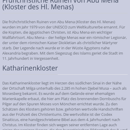
Frühchristliche Ruinen von Abu Mena
(Kloster des Hl. Menas)
Die frühchristlichen Ruinen von Abu Mena (Kloster des Hl. Menas)
wurden im Jahr 1979 von der UNESCO zum Weltkulturerbe ernannt. Für
die Kopten, die ägyptischen Christen, ist Abu Mena ein wichtiger
Wallfahrtsort. Abu Mena – der heilige Menas war ein römischer Legionär,
der unter dem römischen Kaiser Diokletian als christlicher Märtyrer
starb. Der Legende nach wurde er in der Wüste Ägyptens nahe
Alexandria begraben. Mit dem Siegeszug des Islams geriet die Stadt im
11. Jahrhundert in Vergessenheit.
Katharinenkloster
Das Katharinenkloster liegt im Herzen des südlichen Sinai in der Nähe
der Ortschaft Milga unterhalb des 2.285 m hohen Djebel Musa – auch als
Mosesberg bekannt. Es wurde auf dem Gelände einer ehemaligen
Marienkapelle erbaut, die hier am Platz des brennenden Dornbuschs für
Pilger auf den Spuren Moses von Mönchen errichtet wurde. Zu den
Schätzen des Klosters gehören bzw. gehörten wertvolle Handschriften
aus der Frühzeit des Christentums. Die wertvollste ist der Codex
Sinaiticus, eine handgeschriebene Bibel aus dem 4. Jahrhundert nach
Christus. Im Kloster finden sich wegen seiner entfernten Lage auch