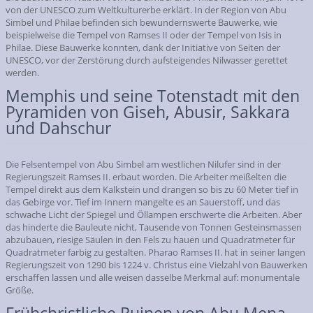
von der UNESCO zum Weltkulturerbe erklärt. In der Region von Abu
Simbel und Philae befinden sich bewundernswerte Bauwerke, wie
beispielweise die Tempel von Ramses II oder der Tempel von Isis in
Philae. Diese Bauwerke konnten, dank der Initiative von Seiten der
UNESCO, vor der Zerstörung durch aufsteigendes Nilwasser gerettet
werden.
Memphis und seine Totenstadt mit den
Pyramiden von Giseh, Abusir, Sakkara
und Dahschur
Die Felsentempel von Abu Simbel am westlichen Nilufer sind in der
Regierungszeit Ramses II. erbaut worden. Die Arbeiter meißelten die
Tempel direkt aus dem Kalkstein und drangen so bis zu 60 Meter tief in
das Gebirge vor. Tief im Innern mangelte es an Sauerstoff, und das
schwache Licht der Spiegel und Öllampen erschwerte die Arbeiten. Aber
das hinderte die Bauleute nicht, Tausende von Tonnen Gesteinsmassen
abzubauen, riesige Säulen in den Fels zu hauen und Quadratmeter für
Quadratmeter farbig zu gestalten. Pharao Ramses II. hat in seiner langen
Regierungszeit von 1290 bis 1224 v. Christus eine Vielzahl von Bauwerken
erschaffen lassen und alle weisen dasselbe Merkmal auf: monumentale
Größe.