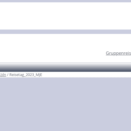
Gruppenreis
Köln
/
Reisetag_2023_MJE