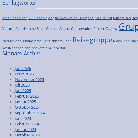
Schlagwörter
"The Canadian"
59. Biennale
Angkor Wat
Arc de Triomphe
Architektur
Bahnreisen
Ber
Grup
Vuitton
Futuristische Stadt
German Apsara Conservation Project
Giverny
Reisegruppe
Naturerlebnis
Panorama
Paris
Phnom Penh
River- und Nach
West-Kanada
Zoo
Zooverein Wuppertal
Monats-Archiv
Juni 2026
März 2026
November 2025
Juli 2025
Juni 2025
Februar 2025
Januar 2025
Oktober 2024
September 2024
Juni 2024
Februar 2024
Januar 2024
Oktober 2023