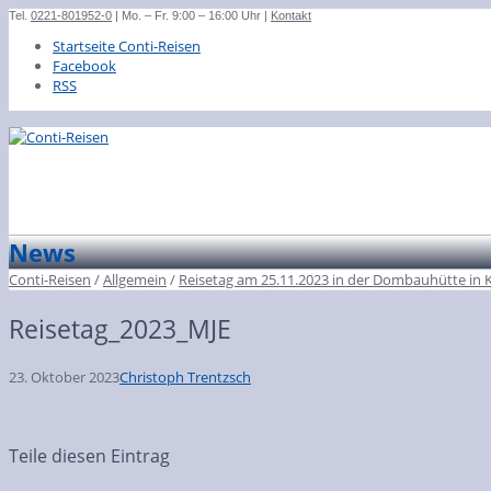
Tel.
0221-801952-0
| Mo. – Fr. 9:00 – 16:00 Uhr |
Kontakt
Startseite Conti-Reisen
Facebook
RSS
News
Conti-Reisen
/
Allgemein
/
Reisetag am 25.11.2023 in der Dombauhütte in 
Reisetag_2023_MJE
23. Oktober 2023
Christoph Trentzsch
Teile diesen Eintrag