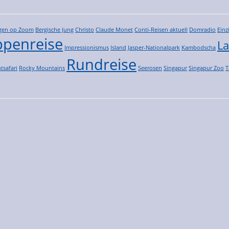
gen op Zoom
Bergische Jung
Christo
Claude Monet
Conti-Reisen aktuell
Domradio
Einz
penreise
La
Impressionismus
Island
Jasper-Nationalpark
Kambodscha
Rundreise
tsafari
Rocky Mountains
Seerosen
Singapur
Singapur Zoo
T