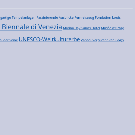
igartige Tempelanlagen
Faszinierende Ausblicke
Fernreisezug
Fondation Louis
 Biennale di Venezia
Marina Bay Sands Hotel
Musée d'Orsay
UNESCO-Weltkulturerbe
al der Seine
Vancouver
Vicent van Gogh